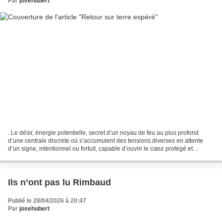
Par
josehubert
. Le désir, énergie potentielle, secret d’un noyau de feu au plus profond
d’une centrale discrète où s’accumulent des tensions diverses en attente
d’un signe, intentionnel ou fortuit, capable d’ouvrir le cœur protégé et
d’enclencher le rayonnement d’un...
Ils n’ont pas lu Rimbaud
Publié le 28/04/2026 à 20:47
Par
josehubert