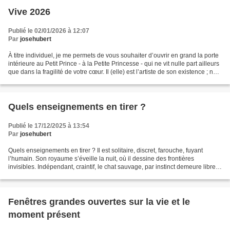
Vive 2026
Publié le 02/01/2026 à 12:07
Par
josehubert
À titre individuel, je me permets de vous souhaiter d’ouvrir en grand la porte
intérieure au Petit Prince - à la Petite Princesse - qui ne vit nulle part ailleurs
que dans la fragilité de votre cœur. Il (elle) est l’artiste de son existence ; ne
le (la)...
Quels enseignements en tirer ?
Publié le 17/12/2025 à 13:54
Par
josehubert
Quels enseignements en tirer ? Il est solitaire, discret, farouche, fuyant
l’humain. Son royaume s’éveille la nuit, où il dessine des frontières
invisibles. Indépendant, craintif, le chat sauvage, par instinct demeure libre,
par nature indompté. Domestiqué,...
Fenêtres grandes ouvertes sur la vie et le
moment présent