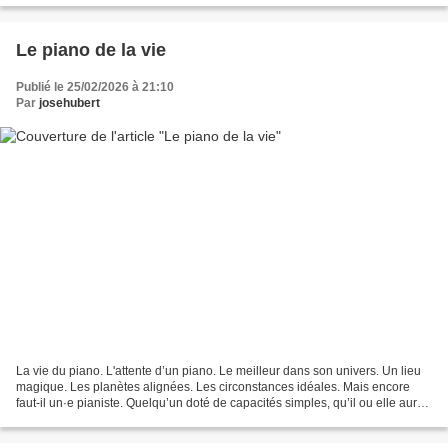
Le piano de la vie
Publié le 25/02/2026 à 21:10
Par
josehubert
La vie du piano. L'attente d’un piano. Le meilleur dans son univers. Un lieu
magique. Les planètes alignées. Les circonstances idéales. Mais encore
faut‑il un·e pianiste. Quelqu’un doté de capacités simples, qu’il ou elle aura
travaillées avec acharnement,...