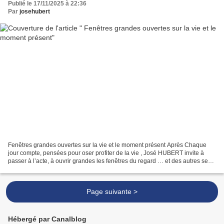
Publié le 17/11/2025 à 22:36
Par
josehubert
Fenêtres grandes ouvertes sur la vie et le moment présent Après Chaque
jour compte, pensées pour oser profiter de la vie , José HUBERT invite à
passer à l’acte, à ouvrir grandes les fenêtres du regard … et des autres sens.
Il s’agit d’habiter pleinement...
Page suivante >
Hébergé par Canalblog