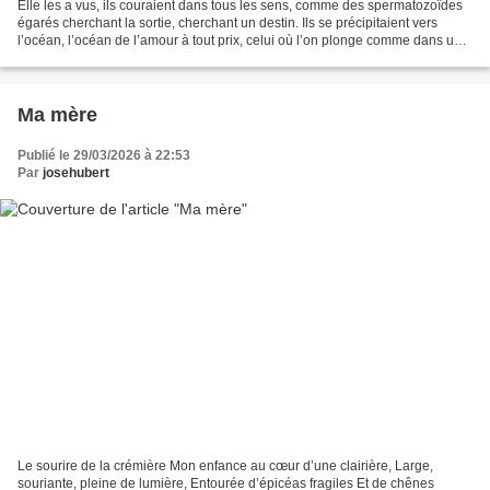
Elle les a vus, ils couraient dans tous les sens, comme des spermatozoïdes
égarés cherchant la sortie, cherchant un destin. Ils se précipitaient vers
l’océan, l’océan de l’amour à tout prix, celui où l’on plonge comme dans un
mirage, assoiffés de reconnaissance....
Ma mère
Publié le 29/03/2026 à 22:53
Par
josehubert
Le sourire de la crémière Mon enfance au cœur d’une clairière, Large,
souriante, pleine de lumière, Entourée d’épicéas fragiles Et de chênes