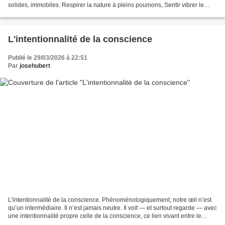
solides, immobiles. Respirer la nature à pleins poumons, Sentir vibrer le
monde profond. Blanchette, ma vache...
L'intentionnalité de la conscience
Publié le 29/03/2026 à 22:51
Par
josehubert
L'intentionnalité de la conscience. Phénoménologiquement, notre œil n’est
qu’un intermédiaire. Il n’est jamais neutre. Il voit — et surtout regarde — avec
une intentionnalité propre celle de la conscience, ce lien vivant entre le
corps et l’esprit. Ainsi,...