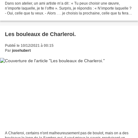
Dans son atelier, un ami artiste m’a dit : « Tu peux choisir une œuvre,
n’importe laquelle, je te l’offre ». Surpris, je répondis : « N’importe laquelle ?
- Oui, celle que tu veux. - Alors . . . je choisis la prochaine, celle que tu feras
en pensant à...
Les bouleaux de Charleroi.
Publié le 10/12/2021 à 00:15
Par
josehubert
A Charleroi, certains n'ont malheureusement pas de boulot, mais on a des
bouleaux le long de la Sambre qui, il vaut mieux le savoir, produisent un