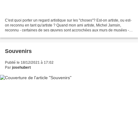
C'est quoi porter un regard artistique sur les "choses"? Est-on artiste, ou est-
on reconnu en tant qu'artiste ? Quand mon ami artiste, Michel Jamsin,
reconnu - certaines de ses œuvres sont accrochées aux murs de musées -
s'amuse à partir d'une photo :...
Souvenirs
Publié le 18/12/2021 à 17:02
Par
josehubert