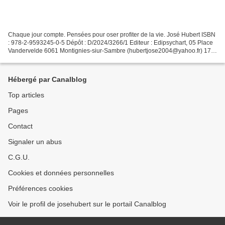
Chaque jour compte. Pensées pour oser profiter de la vie. José Hubert ISBN
: 978-2-9593245-0-5 Dépôt : D/2024/3266/1 Editeur : Edipsychart, 05 Place
Vandervelde 6061 Montignies-siur-Sambre (hubertjose2004@yahoo.fr) 172
pages 15 euros. Distribution : https://www.moliere.com/fr/hubert-jose-
chaque-jour-compte-pensees-pour-oser-profiter-de-la-vie-
9782959324505.html...
Hébergé par Canalblog
Top articles
Pages
Contact
Signaler un abus
C.G.U.
Cookies et données personnelles
Préférences cookies
Voir le profil de josehubert sur le portail Canalblog