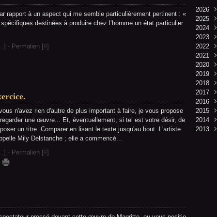
2026
r rapport à un aspect qui me semble particulièrement pertinent : «
2025
Mai
ifiques destinées à produire chez l’homme un état particulier
2024
Avri
Déc
2023
Mar
Nov
Juin
…
]
- Permalien [
#
]
2022
Févr
Févr
Déc
2021
Janv
Nov
Déc
2020
Oct
Nov
Déc
2019
Sep
Oct
Nov
Déc
2018
Aoû
Sep
Oct
Nov
Déc
2017
Juil
Aoû
Sep
Oct
Nov
Mai
xercice.
2016
Juin
Juil
Aoû
Sep
Aoû
Févr
Déc
vous n'avez rien d'autre de plus important à faire, je vous propose
2015
Mai
Juin
Juil
Aoû
Juil
Janv
Nov
Oct
regarder une œuvre... Et, éventuellement, si tel est votre désir, de
2014
Avri
Mai
Juin
Juil
Janv
Oct
Mar
Déc
poser un titre. Comparer en lisant le texte jusqu'au bout. L'artiste
2013
Févr
Avri
Mai
Juin
Sep
Oct
Mai
ppelle Mily Delstanche ; elle a commencé...
Janv
Mar
Avri
Mai
Mai
Janv
Déc
Mar
Avri
Janv
Nov
…
]
- Permalien [
#
]
Févr
Mar
Janv
Févr
Janv
pectateur pressé devant cette œuvre de Magritte, ou vous positio