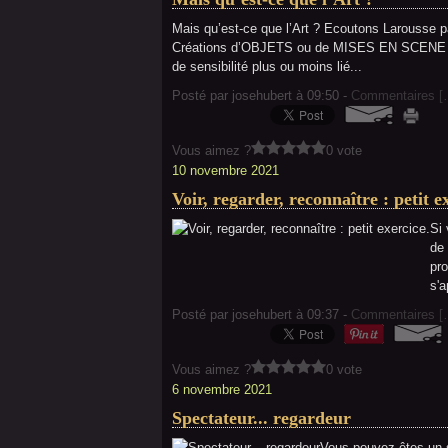
Mais qu’est-ce que l’Art ? Ecoutons Larousse pa
Créations d’OBJETS ou de MISES EN SCENE spéc
de sensibilité plus ou moins lié...
Posté par josehubert à 09:50 -
Commentaires [
Vous aimez ?
0 vote
10 novembre 2021
Voir, regarder, reconnaître : petit e
Si 
de 
pro
s'a
Posté par josehubert à 09:37 -
Commentaires [
Vous aimez ?
0 vote
6 novembre 2021
Spectateur... regardeur
Vous pouvez êtes un s