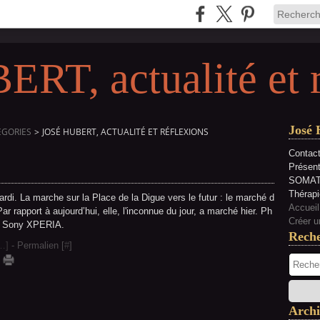
RT, actualité et 
José 
EGORIES
>
JOSÉ HUBERT, ACTUALITÉ ET RÉFLEXIONS
Contact
Présen
SOMAT
Thérapi
rdi. La marche sur la Place de la Digue vers le futur : le marché d
Accueil
ar rapport à aujourd’hui, elle, l'inconnue du jour, a marché hier. Ph
Créer u
M Sony XPERIA.
Rech
…
]
- Permalien [
#
]
Archi