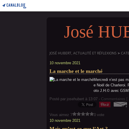
José HUBE
JOSÉ HUBERT, ACTUALITÉ ET RÉFLEXIONS
>
CAT
10 novembre 2021
La marche et le marché
Mercredi n’est pas ma
e Noël de Charleroi. P
oto J.H.© avec GS
Posté par josehubert à 13:07 -
Commentaires [
Vous aimez ?
0 vote
10 novembre 2021
Mais qu’est-ce que l’Art ?