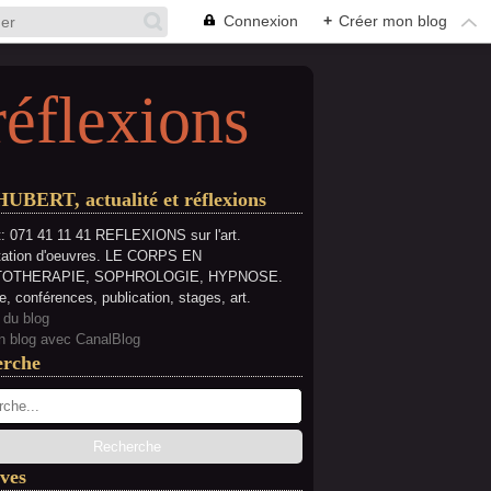
Connexion
+
Créer mon blog
réflexions
HUBERT, actualité et réflexions
: 071 41 11 41 REFLEXIONS sur l'art.
tation d'oeuvres. LE CORPS EN
OTHERAPIE, SOPHROLOGIE, HYPNOSE.
e, conférences, publication, stages, art.
 du blog
n blog avec CanalBlog
erche
ves