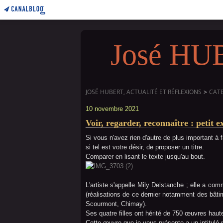
José HUBE
JOSÉ HUBERT, ACTUALITÉ ET RÉFLEXIONS
>
CAT
10 novembre 2021
Voir, regarder, reconnaître : petit e
Si vous n'avez rien d'autre de plus important à 
si tel est votre désir, de proposer un titre.
Comparer en lisant le texte jusqu'au bout.
L'artiste s'appelle Mily Delstanche ; elle a co
(réalisations de ce dernier notamment des bâti
Scourmont, Chimay).
Ses quatre filles ont hérité de 750 œuvres haut
Cette œuvre que je vous présente a un intitulé 