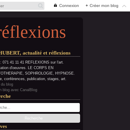
Connexion
+
Créer mon blog
réflexions
HUBERT, actualité et réflexions
: 071 41 11 41 REFLEXIONS sur l'art.
tation d'oeuvres. LE CORPS EN
OTHERAPIE, SOPHROLOGIE, HYPNOSE.
e, conférences, publication, stages, art.
 du blog
n blog avec CanalBlog
erche
ves