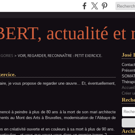
RT, actualité et 
José 
EGORIES
>
VOIR, REGARDER, RECONNAÎTRE : PETIT EXERCICE.
Contact
Présen
xercice.
SOMAT
Thérapi
faire, je vous propose de regarder une œuvre... Et, éventuellement,
Accueil
Créer u
Rech
mmencé à peindre à plus de 80 ans à la mort de son mari architecte
ments au Mont des Arts à Bruxelles, modernisation de l’Abbaye de
es en créativité ouverte et en couleurs à sa mort à plus de 90 ans.
Archi
particulier... et vous que voyez-vous dans un premier temps ?