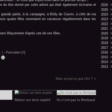
du titre donné par cette artiste qui était également écrivaine et
2026
2025
Mai
grande partie, à la campagne, à Brûly de Couvin, à côté de ma
2024
Avri
Déc
eurs quatre filles revenaient en vacances régulièrement dans les
2023
Mar
Nov
Juin
2022
Févr
Févr
Déc
2021
Janv
Nov
Déc
Franc-Maçonnerie d'après une de ses filles.
2020
Oct
Nov
Déc
2019
Sep
Oct
Nov
Déc
2018
Aoû
Sep
Oct
Nov
Déc
2017
Juil
Aoû
Sep
Oct
Nov
Mai
…
]
- Permalien [
#
]
2016
Juin
Juil
Aoû
Sep
Aoû
Févr
Déc
2015
Mai
Juin
Juil
Aoû
Juil
Janv
Nov
Oct
2014
Avri
Mai
Juin
Juil
Janv
Oct
Mar
Déc
2013
Févr
Avri
Mai
Juin
Sep
Oct
Mai
Janv
Mar
Avri
Mai
Mai
Janv
Déc
Mar
Avri
Janv
Nov
Mais qu’est-ce que l’Art ?
Févr
Mar
Janv
Févr
Janv
Retour sur terre espéré
Ils n’ont pas lu Rimbaud