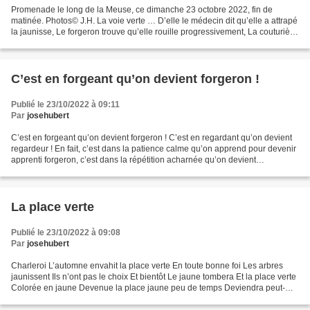
Promenade le long de la Meuse, ce dimanche 23 octobre 2022, fin de
matinée. Photos© J.H. La voie verte … D’elle le médecin dit qu’elle a attrapé
la jaunisse, Le forgeron trouve qu’elle rouille progressivement, La couturière
y découvre un tapis diversement...
C’est en forgeant qu’on devient forgeron !
Publié le 23/10/2022 à 09:11
Par
josehubert
C’est en forgeant qu’on devient forgeron ! C’est en regardant qu’on devient
regardeur ! En fait, c’est dans la patience calme qu’on apprend pour devenir
apprenti forgeron, c’est dans la répétition acharnée qu’on devient
compagnon forgeron, et qu’on acquière...
La place verte
Publié le 23/10/2022 à 09:08
Par
josehubert
Charleroi L’automne envahit la place verte En toute bonne foi Les arbres
jaunissent Ils n’ont pas le choix Et bientôt Le jaune tombera Et la place verte
Colorée en jaune Devenue la place jaune peu de temps Deviendra peut-
être blanche Grâce au coup de...