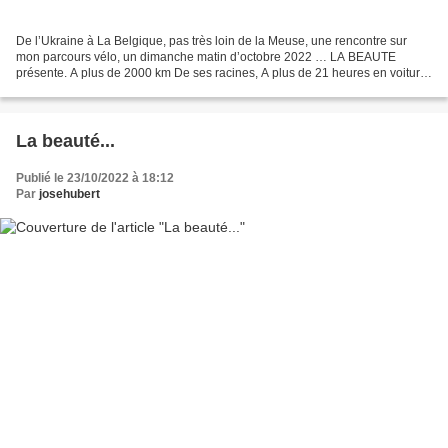
De l’Ukraine à La Belgique, pas très loin de la Meuse, une rencontre sur
mon parcours vélo, un dimanche matin d’octobre 2022 … LA BEAUTE
présente. A plus de 2000 km De ses racines, A plus de 21 heures en voiture
De sa maison, Dans sa tête, Encore si proche...
La beauté...
Publié le 23/10/2022 à 18:12
Par
josehubert