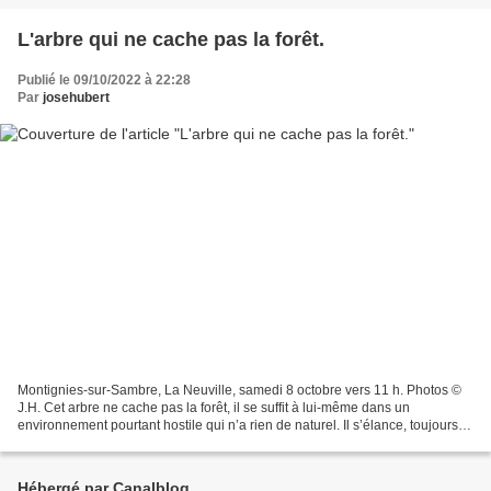
L'arbre qui ne cache pas la forêt.
Publié le 09/10/2022 à 22:28
Par
josehubert
Montignies-sur-Sambre, La Neuville, samedi 8 octobre vers 11 h. Photos ©
J.H. Cet arbre ne cache pas la forêt, il se suffit à lui-même dans un
environnement pourtant hostile qui n’a rien de naturel. Il s’élance, toujours
plus haut, il regarde l’infini...
Hébergé par Canalblog