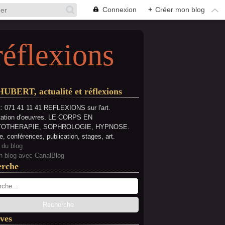
Connexion
+
Créer mon blog
réflexions
HUBERT, actualité et réflexions
: 071 41 11 41 REFLEXIONS sur l'art.
tation d'oeuvres. LE CORPS EN
OTHERAPIE, SOPHROLOGIE, HYPNOSE.
e, conférences, publication, stages, art.
 du blog
n blog avec CanalBlog
erche
ves