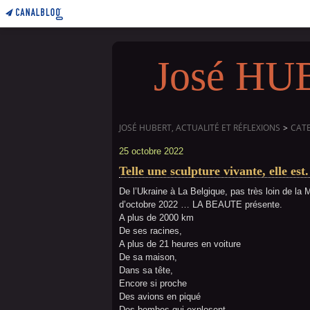
José HUBE
JOSÉ HUBERT, ACTUALITÉ ET RÉFLEXIONS
>
CAT
25 octobre 2022
Telle une sculpture vivante, elle est.
De l’Ukraine à La Belgique, pas très loin de l
d’octobre 2022 … LA BEAUTE présente.
A plus de 2000 km
De ses racines,
A plus de 21 heures en voiture
De
sa maison,
Dans sa tête,
Encore si proche
Des avions en piqué
Des bombes qui explosent,