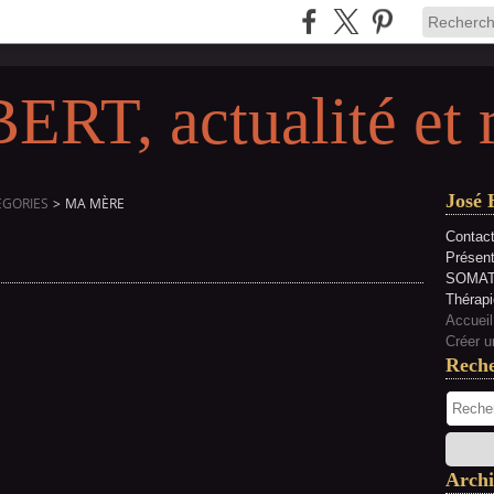
RT, actualité et 
José 
EGORIES
>
MA MÈRE
Contact
Présen
SOMAT
Thérapi
Accueil
Créer u
Rech
Archi