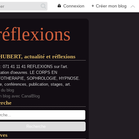
Connexion
+
Créer mon blog
réflexions
HUBERT, actualité et réflexions
: 071 41 11 41 REFLEXIONS sur l'art.
tation d'oeuvres. LE CORPS EN
OTHERAPIE, SOPHROLOGIE, HYPNOSE.
e, conférences, publication, stages, art.
 du blog
n blog avec CanalBlog
erche
ves