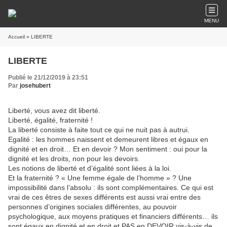
MENU
Accueil
» LIBERTE
LIBERTE
Publié le 21/12/2019 à 23:51
Par
josehubert
Liberté, vous avez dit liberté.
Liberté, égalité, fraternité !
La liberté consiste à faite tout ce qui ne nuit pas à autrui.
Egalité : les hommes naissent et demeurent libres et égaux en
dignité et en droit… Et en devoir ? Mon sentiment : oui pour la
dignité et les droits, non pour les devoirs.
Les notions de liberté et d’égalité sont liées à la loi.
Et la fraternité ? « Une femme égale de l’homme » ? Une
impossibilité dans l’absolu : ils sont complémentaires. Ce qui est
vrai de ces êtres de sexes différents est aussi vrai entre des
personnes d’origines sociales différentes, au pouvoir
psychologique, aux moyens pratiques et financiers différents… ils
sont égaux en dignité et en droit et PAS en DEVOIR vis-à-vis de