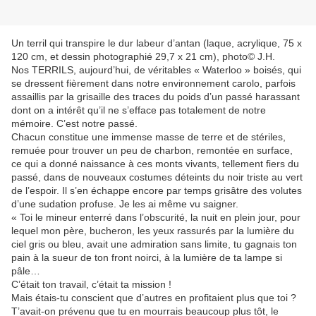
Un terril qui transpire le dur labeur d’antan (laque, acrylique, 75 x
120 cm, et dessin photographié 29,7 x 21 cm), photo© J.H.
Nos TERRILS, aujourd’hui, de véritables « Waterloo » boisés, qui
se dressent fièrement dans notre environnement carolo, parfois
assaillis par la grisaille des traces du poids d’un passé harassant
dont on a intérêt qu’il ne s’efface pas totalement de notre
mémoire. C’est notre passé.
Chacun constitue une immense masse de terre et de stériles,
remuée pour trouver un peu de charbon, remontée en surface,
ce qui a donné naissance à ces monts vivants, tellement fiers du
passé, dans de nouveaux costumes déteints du noir triste au vert
de l’espoir. Il s’en échappe encore par temps grisâtre des volutes
d’une sudation profuse. Je les ai même vu saigner.
« Toi le mineur enterré dans l’obscurité, la nuit en plein jour, pour
lequel mon père, bucheron, les yeux rassurés par la lumière du
ciel gris ou bleu, avait une admiration sans limite, tu gagnais ton
pain à la sueur de ton front noirci, à la lumière de ta lampe si
pâle…
C’était ton travail, c’était ta mission !
Mais étais-tu conscient que d’autres en profitaient plus que toi ?
T’avait-on prévenu que tu en mourrais beaucoup plus tôt, le