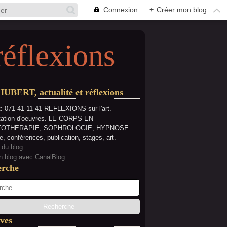
Connexion
+
Créer mon blog
réflexions
HUBERT, actualité et réflexions
: 071 41 11 41 REFLEXIONS sur l'art.
tation d'oeuvres. LE CORPS EN
OTHERAPIE, SOPHROLOGIE, HYPNOSE.
e, conférences, publication, stages, art.
 du blog
n blog avec CanalBlog
erche
ves