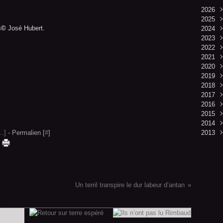
2026
2025
Mai
s
©
José Hubert.
2024
Avri
Déc
2023
Mar
Nov
Juin
2022
Févr
Févr
Déc
2021
Janv
Nov
Déc
2020
Oct
Nov
Déc
2019
Sep
Oct
Nov
Déc
2018
Aoû
Sep
Oct
Nov
Déc
2017
Juil
Aoû
Sep
Oct
Nov
Mai
2016
Juin
Juil
Aoû
Sep
Aoû
Févr
Déc
2015
Mai
Juin
Juil
Aoû
Juil
Janv
Nov
Oct
2014
Avri
Mai
Juin
Juil
Janv
Oct
Mar
Déc
…
]
- Permalien [
#
]
2013
Févr
Avri
Mai
Juin
Sep
Oct
Mai
Janv
Mar
Avri
Mai
Mai
Janv
Déc
Mar
Avri
Janv
Nov
Févr
Mar
Janv
Févr
Janv
Un terril transpire le dur labeur d’antan