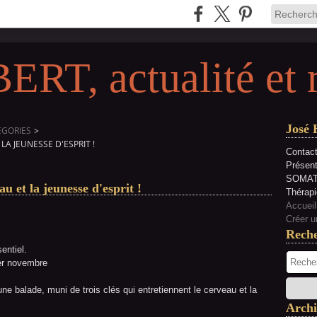
RT, actualité et 
José 
EGORIES
>
LA JEUNESSE D'ESPRIT !
Contact
Présen
SOMAT
au et la jeunesse d'esprit !
Thérapi
Accueil
Créer u
Rech
entiel.
er novembre
.
une balade, muni de trois clés qui entretiennent le cerveau et la
Archi