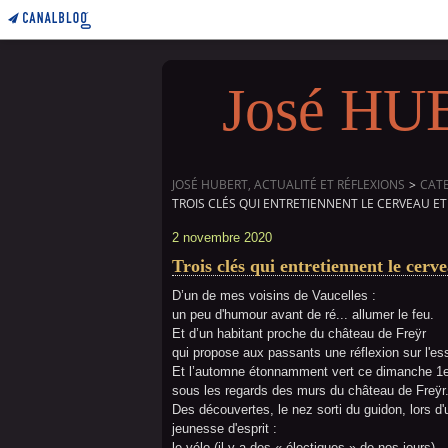
José HUBE
JOSÉ HUBERT, ACTUALITÉ ET RÉFLEXIONS
>
CAT
TROIS CLÉS QUI ENTRETIENNENT LE CERVEAU ET 
2 novembre 2020
Trois clés qui entretiennent le cerve
D’un de mes voisins de Vaucelles :
un peu d'humour avant de ré... allumer le feu.
Et d’un habitant proche du château de Freÿr
qui propose aux passants une réflexion sur l'ess
Et l’automne étonnamment vert ce dimanche 1
sous les regards des murs du château de Freÿr
Des découvertes, le nez sorti du guidon, lors d'
jeunesse d'esprit :
le vélo (il y a des « électiques » de nos jours),