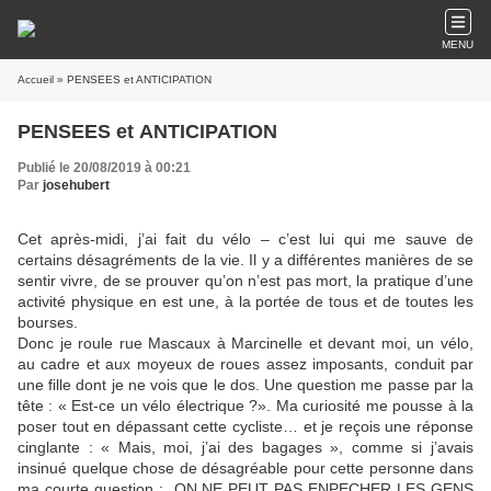
MENU
Accueil
» PENSEES et ANTICIPATION
PENSEES et ANTICIPATION
Publié le 20/08/2019 à 00:21
Par
josehubert
Cet après-midi, j’ai fait du vélo – c’est lui qui me sauve de
certains désagréments de la vie. Il y a différentes manières de se
sentir vivre, de se prouver qu’on n’est pas mort, la pratique d’une
activité physique en est une, à la portée de tous et de toutes les
bourses.
Donc je roule rue Mascaux à Marcinelle et devant moi, un vélo,
au cadre et aux moyeux de roues assez imposants, conduit par
une fille dont je ne vois que le dos. Une question me passe par la
tête : « Est-ce un vélo électrique ?». Ma curiosité me pousse à la
poser tout en dépassant cette cycliste… et je reçois une réponse
cinglante : « Mais, moi, j’ai des bagages », comme si j’avais
insinué quelque chose de désagréable pour cette personne dans
ma courte question : ON NE PEUT PAS ENPECHER LES GENS