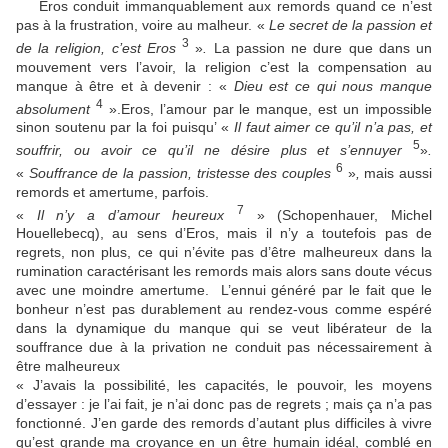
Eros conduit immanquablement aux remords quand ce n’est
pas à la frustration, voire au malheur. «
Le secret de la passion et
3
de la religion, c’est Eros
»
.
La passion ne dure que dans un
mouvement vers l’avoir, la religion c’est la compensation au
manque à être et à devenir : «
Dieu est ce qui nous manque
4
absolument
».Eros, l’amour par le manque, est un impossible
sinon soutenu par la foi puisqu’ «
Il faut aimer ce qu’il n’a pas, et
5
souffrir, ou avoir ce qu’il ne désire plus et s’ennuyer
»
.
6
«
Souffrance de la passion, tristesse des couples
»
,
mais aussi
remords et amertume, parfois.
7
«
Il n’y a d’amour heureux
» (Schopenhauer, Michel
Houellebecq), au sens d’Eros, mais il n’y a toutefois pas de
regrets, non plus, ce qui n’évite pas d’être malheureux dans la
rumination caractérisant les remords mais alors sans doute vécus
avec une moindre amertume. L’ennui généré par le fait que le
bonheur n’est pas durablement au rendez-vous comme espéré
dans la dynamique du manque qui se veut libérateur de la
souffrance due à la privation ne conduit pas nécessairement à
être malheureux
« J’avais la possibilité, les capacités, le pouvoir, les moyens
d’essayer : je l’ai fait, je n’ai donc pas de regrets ; mais ça n’a pas
fonctionné. J’en garde des remords d’autant plus difficiles à vivre
qu’est grande ma croyance en un être humain idéal, comblé en