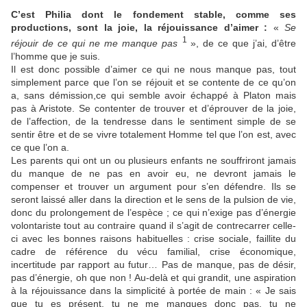
C’est Philia dont le fondement stable, comme ses
productions, sont la joie, la réjouissance d’aimer :
«
Se
1
réjouir de ce qui ne me manque pas
», de ce que j’ai, d’être
l’homme que je suis.
Il est donc possible d’aimer ce qui ne nous manque pas, tout
simplement parce que l’on se réjouit et se contente de ce qu’on
a, sans démission,ce qui semble avoir échappé à Platon mais
pas à Aristote. Se contenter de trouver et d’éprouver de la joie,
de l’affection, de la tendresse dans le sentiment simple de se
sentir être et de se vivre totalement Homme tel que l’on est, avec
ce que l’on a.
Les parents qui ont un ou plusieurs enfants ne souffriront jamais
du manque de ne pas en avoir eu, ne devront jamais le
compenser et trouver un argument pour s’en défendre. Ils se
seront laissé aller dans la direction et le sens de la pulsion de vie,
donc du prolongement de l’espèce ; ce qui n’exige pas d’énergie
volontariste tout au contraire quand il s’agit de contrecarrer celle-
ci avec les bonnes raisons habituelles : crise sociale, faillite du
cadre de référence du vécu familial, crise économique,
incertitude par rapport au futur… Pas de manque, pas de désir,
pas d’énergie, oh que non ! Au-delà et qui grandit, une aspiration
à la réjouissance dans la simplicité à portée de main : « Je sais
que tu es présent, tu ne me manques donc pas, tu ne