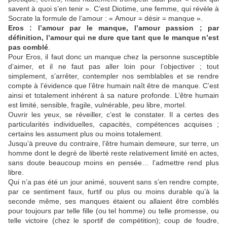
savent à quoi s’en tenir ». C’est Diotime, une femme, qui révèle à
Socrate la formule de l’amour : « Amour = désir = manque ».
Eros : l’amour par le manque, l’amour passion ; par
définition, l’amour qui ne dure que tant que le manque n’est
pas comblé
.
Pour Eros, il faut donc un manque chez la personne susceptible
d’aimer, et il ne faut pas aller loin pour l’objectiver ; tout
simplement, s’arrêter, contempler nos semblables et se rendre
compte à l’évidence que l’être humain naît être de manque. C’est
ainsi et totalement inhérent à sa nature profonde. L’être humain
est limité, sensible, fragile, vulnérable, peu libre, mortel.
Ouvrir les yeux, se réveiller, c’est le constater. Il a certes des
particularités individuelles, capacités, compétences acquises ;
certains les assument plus ou moins totalement.
Jusqu’à preuve du contraire, l’être humain demeure, sur terre, un
homme dont le degré de liberté reste relativement limité en actes,
sans doute beaucoup moins en pensée… l’admettre rend plus
libre.
Qui n’a pas été un jour animé, souvent sans s’en rendre compte,
par ce sentiment faux, furtif ou plus ou moins durable qu’à la
seconde même, ses manques étaient ou allaient être comblés
pour toujours par telle fille (ou tel homme) ou telle promesse, ou
telle victoire (chez le sportif de compétition); coup de foudre,