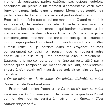
moment de jouissance parfois extrême, pas toujours toutefois,
conduisant au plaisir, à un moment d’homéostasie vécu avec
l’environnement, limité dans le temps. Moment de trouble, de
perte de lucidité. Le retour sur terre est parfois douloureux.
Eros : « je ne désire que ce qui me manque ». Quand mon désir
est satisfait, le moteur s’arrête. Il redémarrera avec la
réactualisation d’un autre manque qui fondamentalement a les
mêmes racines. De deux choses l’une: ou j’admets que je ne
comblerai jamais mes manques, car ce ne sont que des nuances
d’un manque profond, structurel caractéristique de base de l’être
humain limité, ou je persiste dans ma croyance et mon
comportement compulsif, en pensant que je trouverai autre
chose ou un ailleurs qui me comblera ainsi durablement…
Egarement, je me comporte comme l’âne qui reste attiré par la
carotte qu’on l’empêche de manger en reculant, parviendrait-il
encore à s’en saisir qu’il n’aurait pas satisfait sa faim de façon
définitive.
«
On ne désire pas le désirable. On déclare désirable ce qu’on
1
désire
»J. de Bourbon-Busset.
Eros renvoie, selon Platon, à :
« Ce qu’on n’a pas, ce qu’on
2
n’est pas, ce dont on manque
».
Je t’aime parce que tu es l’objet
de mon désir qui me servira à m’aimer moi-même...
« C’est
2
l’amour qui prend
».