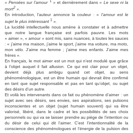
1
« Pensées sur l’amour
»
et dernièrement dans
« Le sexe ni la
2
mort
».
En introduction, l’auteur annonce la couleur : «
l’amour est le
1
sujet le plus intéressant
»
.
La lucidité intellectuelle nous amène à constater et à admettre
que notre langue française est parfois pauvre. Les mots
« aimer », « amour » sont mis, sans nuances, à toutes les sauces
: « j’aime ma maison, j’aime le sport, j’aime ma voiture, ma moto,
mon vélo. J’aime ma femme ; j’aime mes enfants. J’aime mes
frères ».
En français, le mot aimer est un mot qui n’est modulé que grâce
à l’objet auquel il fait allusion. Ce qui est clair pour un objet,
devient déjà plus ambigu quand cet objet, au sens
phénoménologique, est un être humain qui devrait être confirmé
en tant que sujet responsable et pas en tant qu’objet, ou sujet
des désirs d’un autre.
Et voilà les intervenants dans ce fait ou phénomène d’aimer : un
sujet avec ses désirs, ses envies, ses aspirations, ses pulsions
inconscientes et un objet (sujet humain souvent) qui va être
valorisé, libéré, dans le cadre et les possibilités de ses choix
personnels ou qui va se laisser prendre au piège de l’intention ou
du désir de celui qui dit l’aimer. C’est l’intentionnalité de la
conscience des phénoménologues et l’énergie de la pulsion des