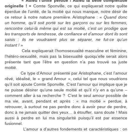
« Adieu l’unité perdue ! Adieu la belle complétude
originelle ! »
Comte Sponville, ce qui expliquerait notre quête
éperdue de l’unité, de la moitié qui nous manque, notre désir de
ce retour à notre nature première. Aristophane : «
Quand donc
un homme, qu’il soit porté sur les garçons ou sur les femmes,
rencontre celui-là même qui est sa moitié, c’est un prodige que
les transports de tendresse, de confiance et d’amour dont ils sont
saisis : ils ne voudraient plus se séparer, ne fut-ce qu’un
instant !
»
Cela expliquerait l’homosexualité masculine et féminine,
l’hétéro-sexualité, mais pas la bisexualité quoiqu’elle serait alors
présente tant que l’être en question n’a pas trouvé sa juste
moitié.
Ce type d’Amour présenté par Aristophane, c’est l’amour
rêvé, idéalisé, le « grand Amour », celui tel que nous voudrions
qu’il soit ajoute Comte Sponville. C’est l’amour qui implique que je
ne puisse désirer qu’une seule moitié et qu’il n’y en a qu’une –
comment aller à sa recherche ? C’est le seul amour possible de
ma vie, avant, pendant et après : « ma moitié » perdue, à
retrouver, à surtout ne pas perdre donc à avoir peur de perdre,
donc à ne jamais quitter des yeux… à étouffer, sans doute ! Mais
aussi à perdre en lui ma singularité puisqu’il est par essence
fusionnel.
L’amour a d’autres fondements et caractéristiques : on