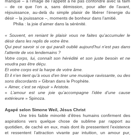
manque – à l’image de l’appétit à ne pas confondre avec la faim
– de ce que l’on a, sans démission, pour aller de l’avant,
réjouissance, au-delà du simple plaisir de libérer l’énergie du
désir – la jouissance –, moments de bonheur dans l’amitié.
Philia : la joie d’aimer dans la sérénité.
« Souvent, en reniant le plaisir vous ne faites qu'accumuler le
désir dans les replis de votre être.
Qui peut savoir si ce qui paraît oublié aujourd'hui n'est pas dans
l'attente de vos lendemains ?
Votre corps, lui, connaît son hérédité et son juste besoin et ne
voudra pas être déçu.
Et votre corps est la harpe de votre âme.
Et il n'en tient qu'à vous d'en tirer une musique ravissante, ou des
sons discordants »
Gibran dans le Prophète.
«
Aimer, c’est se réjouir
» Aristote.
«
L’amour est une joie qu’accompagne l’idée d’une cause
extérieure
» Spinoza.
Agapé selon Simone Weil, Jésus Christ
Une très faible minorité d’êtres humains confirment des
aspirations vers quelque chose de sublime par rapport au
quotidien, de caché en eux, mais dont ils pressentent l’existence
et ressentent l’attraction vivante par intuition, un amour pur,