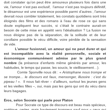
doit constater qu’on peut être amoureux plusieurs fois dans une
vie, l’amour n’est pas exclusif, l’amour n’est pas toujours définitif,
le désamour est une expérience possible parmi d’autres ; l’amour
devrait nous combler totalement, les constats quotidiens sont très
éloignés des films et des romans à l’eau de rose ce qui sans
doute expliquent leur succès, si c’était le contraire aurait-on
besoin de cette mise en appétit vers l’idéalisation ? La fusion ne
nous éloigne pas de la séparation, de la solitude et de leur
corollaire possible le vécu difficile, voire pénible de la sensation
de vide.
L’amour fusionnel, un amour qui ne peut durer et qui
est incompatible avec la réalité personnelle, sociale et
économique communément admise par le plus grand
nombre
(la présence d’enfants même générés par amour, les
habitudes, le temps qui passe, les soucis, le vieillissement…).
Comte Sponville nous dit : «
Aristophane nous trompe et
se trompe… le discours est faux, mensonger, illusoire : c’est du
pipeau !
». Il nous fait rêver – d’ailleurs, surtout les jeunes gens
et les vieilles filles –, oui, mais pas les gens qui ont du vécu dans
leurs bagages.
Eros, selon Socrate qui parle pour Platon
Pour Socrate ce type de discours est beau mais spécieux,
poétique, certes, mais hautement trompeur sauf pour « ceux qui