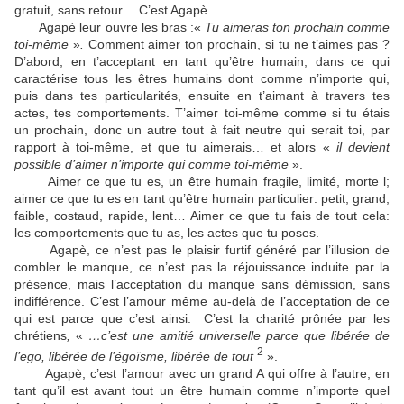
gratuit, sans retour… C’est Agapè.
Agapè leur ouvre les bras :«
Tu aimeras ton prochain comme
toi-même
»
.
Comment aimer ton prochain, si tu ne t’aimes pas ?
D’abord, en t’acceptant en tant qu’être humain, dans ce qui
caractérise tous les êtres humains dont comme n’importe qui,
puis dans tes particularités, ensuite en t’aimant à travers tes
actes, tes comportements. T’aimer toi-même comme si tu étais
un prochain, donc un autre tout à fait neutre qui serait toi, par
rapport à toi-même, et que tu aimerais… et alors «
il devient
possible d’aimer n’importe qui comme toi-même
».
Aimer ce que tu es, un être humain fragile, limité, morte l;
aimer ce que tu es en tant qu’être humain particulier: petit, grand,
faible, costaud, rapide, lent… Aimer ce que tu fais de tout cela:
les comportements que tu as, les actes que tu poses.
Agapè, ce n’est pas le plaisir furtif généré par l’illusion de
combler le manque, ce n’est pas la réjouissance induite par la
présence, mais l’acceptation du manque sans démission, sans
indifférence. C’est l’amour même au-delà de l’acceptation de ce
qui est parce que c’est ainsi. C’est la charité prônée par les
chrétiens
,
«
…c’est une amitié universelle parce que libérée de
2
l’ego, libérée de l’égoïsme, libérée de tout
».
Agapè, c’est l’amour avec un grand A qui offre à l’autre, en
tant qu’il est avant tout un être humain comme n’importe quel