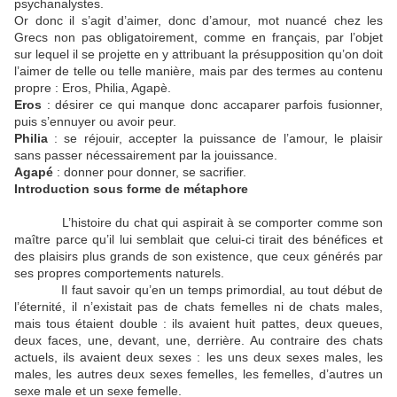
psychanalystes.
Or donc il s’agit d’aimer, donc d’amour, mot nuancé chez les
Grecs non pas obligatoirement, comme en français, par l’objet
sur lequel il se projette en y attribuant la présupposition qu’on doit
l’aimer de telle ou telle manière, mais par des termes au contenu
propre : Eros, Philia, Agapè.
Eros
: désirer ce qui manque donc accaparer parfois fusionner,
puis s’ennuyer ou avoir peur.
Philia
: se réjouir, accepter la puissance de l’amour, le plaisir
sans passer nécessairement par la jouissance.
Agapé
: donner pour donner, se sacrifier.
Introduction sous forme de métaphore
L’histoire du chat qui aspirait à se comporter comme son
maître parce qu’il lui semblait que celui-ci tirait des bénéfices et
des plaisirs plus grands de son existence, que ceux générés par
ses propres comportements naturels.
Il faut savoir qu’en un temps primordial, au tout début de
l’éternité, il n’existait pas de chats femelles ni de chats males,
mais tous étaient double : ils avaient huit pattes, deux queues,
deux faces, une, devant, une, derrière. Au contraire des chats
actuels, ils avaient deux sexes : les uns deux sexes males, les
males, les autres deux sexes femelles, les femelles, d’autres un
sexe male et un sexe femelle.