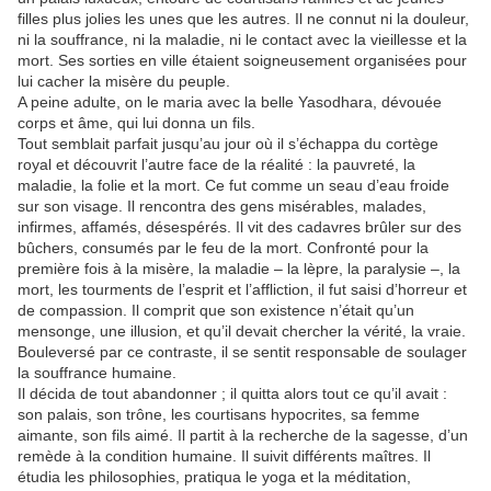
filles plus jolies les unes que les autres. Il ne connut ni la douleur,
ni la souffrance, ni la maladie, ni le contact avec la vieillesse et la
mort. Ses sorties en ville étaient soigneusement organisées pour
lui cacher la misère du peuple.
A peine adulte, on le maria avec la belle Yasodhara, dévouée
corps et âme, qui lui donna un fils.
Tout semblait parfait jusqu’au jour où il s’échappa du cortège
royal et découvrit l’autre face de la réalité : la pauvreté, la
maladie, la folie et la mort. Ce fut comme un seau d’eau froide
sur son visage. Il rencontra des gens misérables, malades,
infirmes, affamés, désespérés. Il vit des cadavres brûler sur des
bûchers, consumés par le feu de la mort. Confronté pour la
première fois à la misère, la maladie – la lèpre, la paralysie –, la
mort, les tourments de l’esprit et l’affliction, il fut saisi d’horreur et
de compassion. Il comprit que son existence n’était qu’un
mensonge, une illusion, et qu’il devait chercher la vérité, la vraie.
Bouleversé par ce contraste, il se sentit responsable de soulager
la souffrance humaine.
Il décida de tout abandonner ; il quitta alors tout ce qu’il avait :
son palais, son trône, les courtisans hypocrites, sa femme
aimante, son fils aimé. Il partit à la recherche de la sagesse, d’un
remède à la condition humaine. Il suivit différents maîtres. Il
étudia les philosophies, pratiqua le yoga et la méditation,