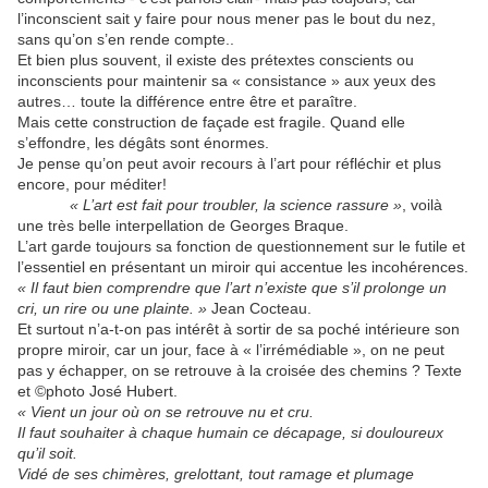
l’inconscient sait y faire pour nous mener pas le bout du nez,
sans qu’on s’en rende compte..
Et bien plus souvent, il existe des prétextes conscients ou
inconscients pour maintenir sa « consistance » aux yeux des
autres… toute la différence entre être et paraître.
Mais cette construction de façade est fragile. Quand elle
s’effondre, les dégâts sont énormes.
Je pense qu’on peut avoir recours à l’art pour réfléchir et plus
encore, pour méditer!
« L’art est fait pour troubler, la science rassure »
, voilà
une très belle interpellation de Georges Braque.
L’art garde toujours sa fonction de questionnement sur le futile et
l’essentiel en présentant un miroir qui accentue les incohérences.
« Il faut bien comprendre que l’art n’existe que s’il prolonge un
cri, un rire ou une plainte. »
Jean Cocteau.
Et surtout n’a-t-on pas intérêt à sortir de sa poché intérieure son
propre miroir, car un jour, face à « l’irrémédiable », on ne peut
pas y échapper, on se retrouve à la croisée des chemins ? Texte
et ©photo José Hubert.
« Vient un jour où on se retrouve nu et cru.
Il faut souhaiter à chaque humain ce décapage, si douloureux
qu’il soit.
Vidé de ses chimères, grelottant, tout ramage et plumage