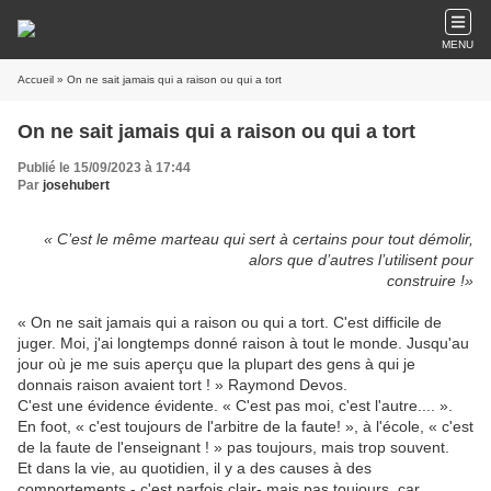
MENU
Accueil
» On ne sait jamais qui a raison ou qui a tort
On ne sait jamais qui a raison ou qui a tort
Publié le 15/09/2023 à 17:44
Par
josehubert
« C’est le même marteau qui sert à certains pour tout démolir,
alors que d’autres l’utilisent pour
construire !»
« On ne sait jamais qui a raison ou qui a tort. C'est difficile de
juger. Moi, j'ai longtemps donné raison à tout le monde. Jusqu'au
jour où je me suis aperçu que la plupart des gens à qui je
donnais raison avaient tort ! » Raymond Devos.
C'est une évidence évidente. « C'est pas moi, c'est l'autre.... ».
En foot, « c'est toujours de l'arbitre de la faute! », à l'école, « c'est
de la faute de l'enseignant ! » pas toujours, mais trop souvent.
Et dans la vie, au quotidien, il y a des causes à des
comportements - c'est parfois clair- mais pas toujours, car