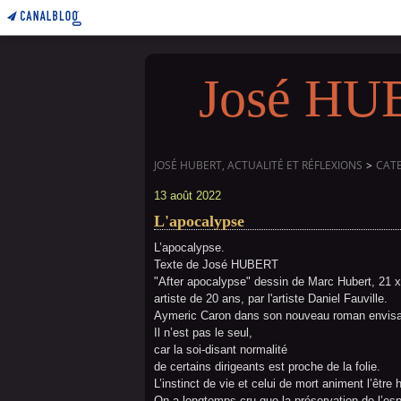
José HUBE
JOSÉ HUBERT, ACTUALITÉ ET RÉFLEXIONS
>
CAT
13 août 2022
L'apocalypse
L’apocalypse.
Texte de José HUBERT
"After apocalypse" dessin de Marc Hubert, 21 x 
artiste de 20 ans, par l'artiste Daniel Fauville.
Aymeric Caron dans son nouveau roman envisa
Il n’est pas le seul,
car la soi-disant normalité
de certains dirigeants est proche de la folie.
L’instinct de vie et celui de mort animent l’êtr
On a longtemps cru que la préservation de l’es