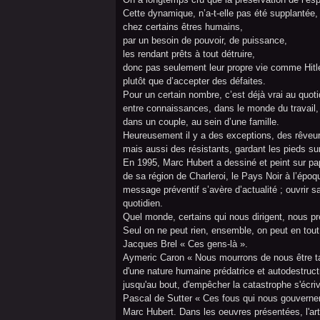
Cette dynamique, n’a-t-elle pas été supplantée,
chez certains êtres humains,
par un besoin de pouvoir, de puissance,
les rendant prêts à tout détruire,
donc pas seulement leur propre vie comme Hitle
plutôt que d’accepter des défaites.
Pour un certain nombre, c’est déjà vrai au quoti
entre connaissances, dans le monde du travail,
dans un couple, au sein d’une famille.
Heureusement il y a des exceptions, des rêveurs
mais aussi des résistants, gardant les pieds sur
En 1995, Marc Hubert a dessiné et peint sur pap
de sa région de Charleroi, le Pays Noir à l’époqu
message préventif s’avère d’actualité ; ouvrir s
quotidien.
Quel monde, certains qui nous dirigent, nous pr
Seul on ne peut rien, ensemble, on peut en tou
Jacques Brel « Ces gens-là ».
Aymeric Caron « Nous mourrons de nous être tan
d'une nature humaine prédatrice et autodestructri
jusqu'au bout, d'empêcher la catastrophe s'écri
Pascal de Sutter « Ces fous qui nous gouvernen
Marc Hubert. Dans les oeuvres présentées, l'arti