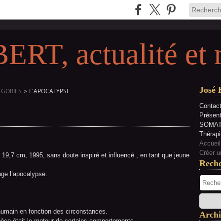
RT, actualité et 
José 
EGORIES
>
L'APOCALYPSE
Contact
Présen
SOMAT
Thérapi
Accueil
Créer u
19,7 cm, 1995, sans doute inspiré et influencé , en tant que jeune
Rech
ge l’apocalypse.
e humain en fonction des circonstances.
Archi
pèce était le moteur de certains comportements.