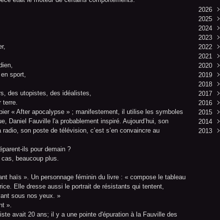
2026
2025
Mai
2024
Avri
Déc
2023
Mar
Nov
Juin
r,
2022
Févr
Févr
Déc
2021
Janv
Nov
Déc
dien,
2020
Oct
Nov
Déc
 en sport,
2019
Sep
Oct
Nov
Déc
2018
Aoû
Sep
Oct
Nov
Déc
, des utopistes, des idéalistes,
2017
Juil
Aoû
Sep
Oct
Nov
Mai
 terre.
2016
Juin
Juil
Aoû
Sep
Aoû
Févr
Déc
ier « After apocalypse » ; manifestement, il utilise les symboles
2015
Mai
Juin
Juil
Aoû
Juil
Janv
Nov
Oct
e, Daniel Fauville l'a probablement inspiré. Aujourd’hui, son
2014
Avri
Mai
Juin
Juil
Janv
Oct
Mar
Déc
a radio, son poste de télévision, c’est s’en convaincre au
2013
Févr
Avri
Mai
Juin
Sep
Oct
Mai
Janv
Mar
Avri
Mai
Mai
Janv
Déc
éparent-ils pour demain ?
Mar
Avri
Janv
Nov
t cas, beaucoup plus.
Févr
Mar
Janv
Févr
t haïs ». Un personnage féminin du livre : « compose le tableau
Janv
ce. Elle dresse aussi le portrait de résistants qui tentent,
vant sous nos yeux. »
t ».
ste avait 20 ans; il y a une pointe d'épuration à la Fauville des