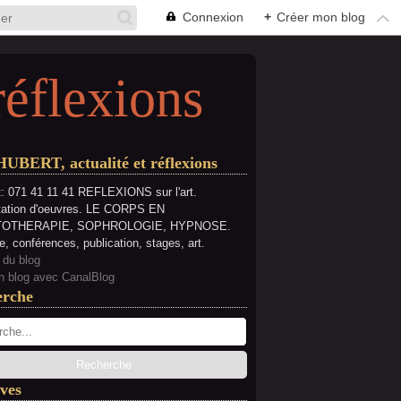
Connexion
+
Créer mon blog
réflexions
HUBERT, actualité et réflexions
: 071 41 11 41 REFLEXIONS sur l'art.
tation d'oeuvres. LE CORPS EN
OTHERAPIE, SOPHROLOGIE, HYPNOSE.
e, conférences, publication, stages, art.
 du blog
n blog avec CanalBlog
erche
ves