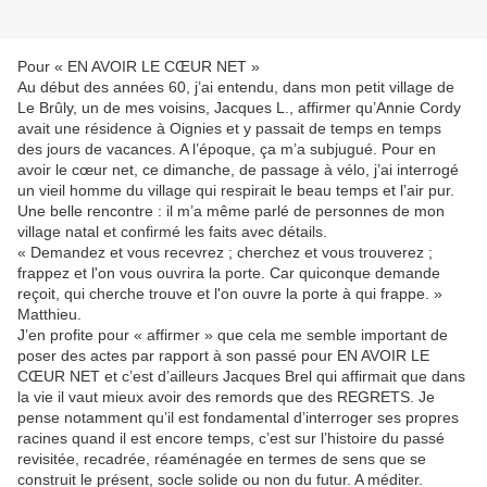
Pour « EN AVOIR LE CŒUR NET »
Au début des années 60, j’ai entendu, dans mon petit village de
Le Brûly, un de mes voisins, Jacques L., affirmer qu’Annie Cordy
avait une résidence à Oignies et y passait de temps en temps
des jours de vacances. A l’époque, ça m’a subjugué. Pour en
avoir le cœur net, ce dimanche, de passage à vélo, j’ai interrogé
un vieil homme du village qui respirait le beau temps et l’air pur.
Une belle rencontre : il m’a même parlé de personnes de mon
village natal et confirmé les faits avec détails.
« Demandez et vous recevrez ; cherchez et vous trouverez ;
frappez et l'on vous ouvrira la porte. Car quiconque demande
reçoit, qui cherche trouve et l'on ouvre la porte à qui frappe. »
Matthieu.
J’en profite pour « affirmer » que cela me semble important de
poser des actes par rapport à son passé pour EN AVOIR LE
CŒUR NET et c’est d’ailleurs Jacques Brel qui affirmait que dans
la vie il vaut mieux avoir des remords que des REGRETS. Je
pense notamment qu’il est fondamental d’interroger ses propres
racines quand il est encore temps, c’est sur l’histoire du passé
revisitée, recadrée, réaménagée en termes de sens que se
construit le présent, socle solide ou non du futur. A méditer.