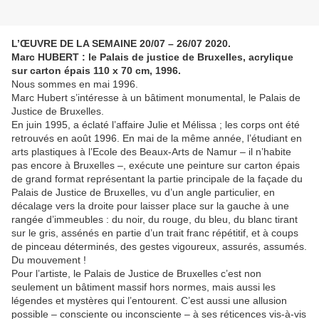
L’ŒUVRE DE LA SEMAINE 20/07 – 26/07 2020.
Marc HUBERT : le Palais de justice de Bruxelles, acrylique
sur carton épais 110 x 70 cm, 1996.
Nous sommes en mai 1996.
Marc Hubert s’intéresse à un bâtiment monumental, le Palais de
Justice de Bruxelles.
En juin 1995, a éclaté l’affaire Julie et Mélissa ; les corps ont été
retrouvés en août 1996. En mai de la même année, l’étudiant en
arts plastiques à l’Ecole des Beaux-Arts de Namur – il n’habite
pas encore à Bruxelles –, exécute une peinture sur carton épais
de grand format représentant la partie principale de la façade du
Palais de Justice de Bruxelles, vu d’un angle particulier, en
décalage vers la droite pour laisser place sur la gauche à une
rangée d’immeubles : du noir, du rouge, du bleu, du blanc tirant
sur le gris, assénés en partie d’un trait franc répétitif, et à coups
de pinceau déterminés, des gestes vigoureux, assurés, assumés.
Du mouvement !
Pour l’artiste, le Palais de Justice de Bruxelles c’est non
seulement un bâtiment massif hors normes, mais aussi les
légendes et mystères qui l’entourent. C’est aussi une allusion
possible – consciente ou inconsciente – à ses réticences vis-à-vis